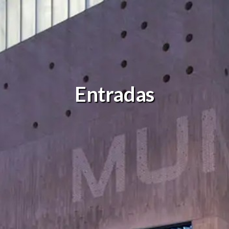
Cómo llegar
Atención a investigadores
Entradas
Archivo
Visita en grupo
Conservación
Visita accesible
Documentación
Exposiciones
Publicaciones
Visita virtual
Red de colecciones
Estudios de público
Entradas
EDUCACIÓN
MUNCYT MEDIA
Actividades
Prensa
Visitas guiadas
El museo en RRSS
Guías y materiales didácticos
Solicitud de reproducciones y 
Talleres y oferta didáctica
Notas de prensa
Para los más pequeños
Planetario
Oferta centros educativos
Campamentos de verano