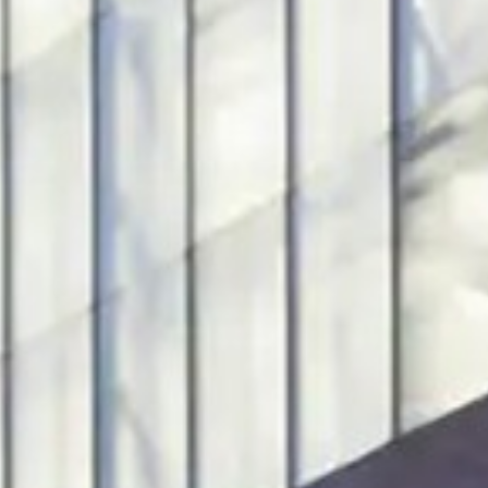
Cómo llegar
Atención a investigadores
Entradas
Archivo
Visita en grupo
Conservación
Visita accesible
Documentación
Exposiciones
Publicaciones
Visita virtual
Red de colecciones
Estudios de público
EDUCACIÓN
MUNCYT MEDIA
Actividades
Prensa
Visitas guiadas
El museo en RRSS
Guías y materiales didácticos
Solicitud de reproducciones y 
Talleres y oferta didáctica
Notas de prensa
Para los más pequeños
Planetario
Oferta centros educativos
Campamentos de verano